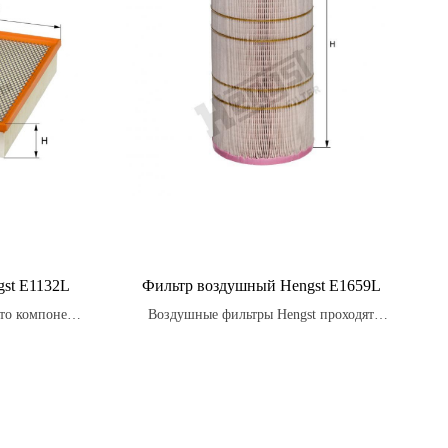
st E1132L
Фильтр воздушный Hengst E1659L
то компонент,
Воздушные фильтры Hengst проходят
ее чистому
строгие испытания на стойкость к
вою очередь
вибрации, температурным изменениям и
опных газов.
воздействию влаги, обеспечивая надежную
защиту двигателя в любых условиях.