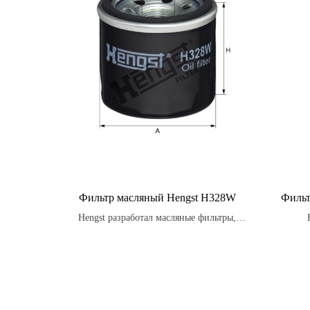
Фильтр масляный Hengst H328W
Фильт
Hengst разработал масляные фильтры,
которые имеют высокую степень защиты от
произв
износа и коррозии, обеспечивая
испо
дополнительную защиту для вашего
создан
двигателя.