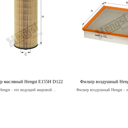
р масляный Hengst E155H D122
Фильтр воздушный Heng
Hengst - это ведущий мировой
Фильтр воздушный Hengst - э
одитель масляных фильтров, который
который способствует бол
льзует передовые технологии для
сгоранию топлива, что в с
ия продуктов высочайшего качества.
уменьшает количество выхл