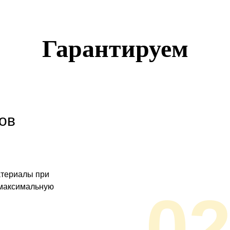
Гарантируем
ов
атериалы при
 максимальную
0