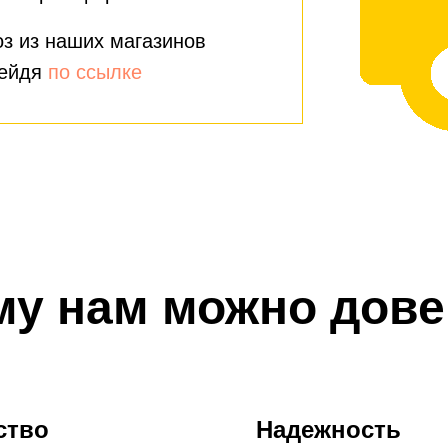
з из наших магазинов
рейдя
по ссылке
му нам можно дове
ство
Надежность