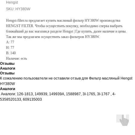
Hengst
SKU:
HY380W
Hengst-filter.ru предлагает купить масляный фильтр HY380W производства
HENGST FILTER. Чтобы осуществить покупку, необходимо сперва выбрать
ближайший до вас магазин,в разделе Hengst | Где купить, далее наличие и цены.
Так же мы предлагаем осуществить заказ фильтров HY380W.
A: 77
H: 77
B: 140
Наличие: есть
Отзывы
Аналоги
Отзывы
К сожалению пользователи не оставили отзыв для Фильтр масляный Hengst
HY380W
Аналоги
Аналоги: 126-1813, 149939, 149939A, 1588987, 3I-1765, 3I-1767 , 4-
5358520133, 609135003