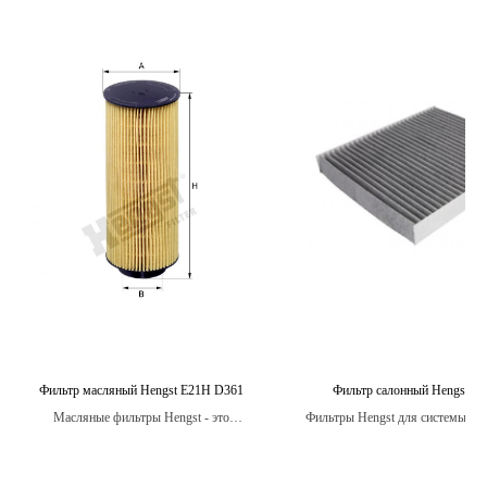
Фильтр масляный Hengst E21H D361
Фильтр салонный Hengst E
Масляные фильтры Hengst - это
Фильтры Hengst для системы ве
высококачественные фильтры, способные
кондиционирования изготавлив
эффективно защитить двигатель
качественных материало
автомобиля от загрязнений и продлить его
обеспечивающих максимал