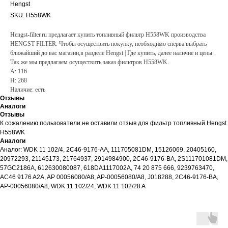
Hengst
SKU:
H558WK
Hengst-filter.ru предлагает купить топливный фильтр H558WK производства
HENGST FILTER. Чтобы осуществить покупку, необходимо сперва выбрать
ближайший до вас магазин,в разделе Hengst | Где купить, далее наличие и цены.
Так же мы предлагаем осуществить заказ фильтров H558WK.
A: 116
H: 268
Наличие: есть
Отзывы
Аналоги
Отзывы
К сожалению пользователи не оставили отзыв для фильтр топливный Hengst
H558WK
Аналоги
Аналог: WDK 11 102/4, 2C46-9176-AA, 111705081DM, 15126069, 20405160,
20972293, 21145173, 21764937, 2914984900, 2C46-9176-BA, 2S111701081DM,
57GC2186A, 612630080087, 618DA1117002A, 74 20 875 666, 9239763470,
AC46 9176 A2A, AP 00056080/A8, AP-00056080/A8, J018288, 2C46-9176-BA,
AP-00056080/A8, WDK 11 102/24, WDK 11 102/28 A