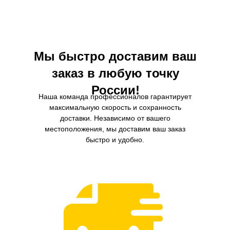
частиц, таких как пыль, грязь, пыльцу,
чистоту топлива и улучшает 
выхлопные газы и другие загрязнения,
двигателя, увеличивая е
которые могут находиться в воздухе и
производительность и снижая
нанести вред здоровью пассажиров.
Мы быстро доставим ваш
заказ в любую точку
России!
Наша команда профессионалов гарантирует
максимальную скорость и сохранность
доставки. Независимо от вашего
местоположения, мы доставим ваш заказ
быстро и удобно.