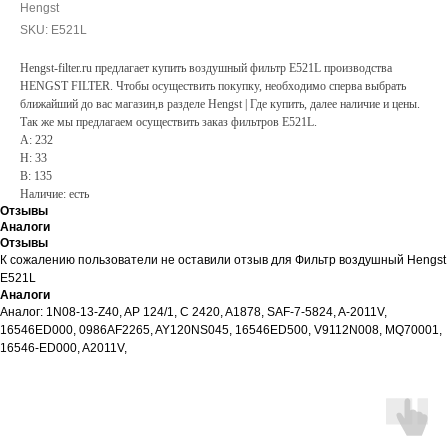
Hengst
SKU:
E521L
Hengst-filter.ru предлагает купить воздушный фильтр E521L производства
HENGST FILTER. Чтобы осуществить покупку, необходимо сперва выбрать
ближайший до вас магазин,в разделе Hengst | Где купить, далее наличие и цены.
Так же мы предлагаем осуществить заказ фильтров E521L.
A: 232
H: 33
B: 135
Наличие: есть
Отзывы
Аналоги
Отзывы
К сожалению пользователи не оставили отзыв для Фильтр воздушный Hengst
E521L
Аналоги
Аналог: 1N08-13-Z40, AP 124/1, C 2420, A1878, SAF-7-5824, A-2011V,
16546ED000, 0986AF2265, AY120NS045, 16546ED500, V9112N008, MQ70001,
16546-ED000, A2011V,