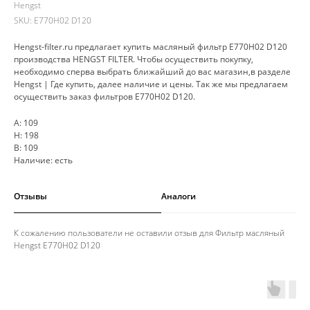
Hengst
SKU:
E770H02 D120
Hengst-filter.ru предлагает купить масляный фильтр E770H02 D120
производства HENGST FILTER. Чтобы осуществить покупку,
необходимо сперва выбрать ближайший до вас магазин,в разделе
Hengst | Где купить, далее наличие и цены. Так же мы предлагаем
осуществить заказ фильтров E770H02 D120.
A: 109
H: 198
B: 109
Наличие: есть
Отзывы
Аналоги
К сожалению пользователи не оставили отзыв для Фильтр масляный
Hengst E770H02 D120