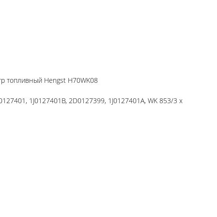
ьтр топливный Hengst H70WK08
J0127401, 1J0127401B, 2D0127399, 1J0127401A, WK 853/3 x