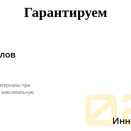
Гарантируем
алов
материалы при
ь максимальную
0
Инн