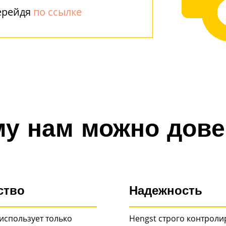
ерейдя
по ссылке
у нам можно дов
ство
Надежность
использует только
Hengst строго контроли