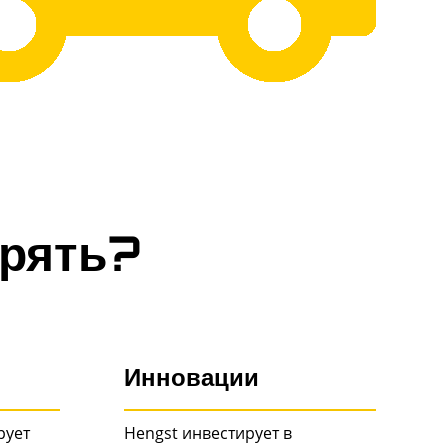
ерять?
Инновации
рует
Hengst инвестирует в