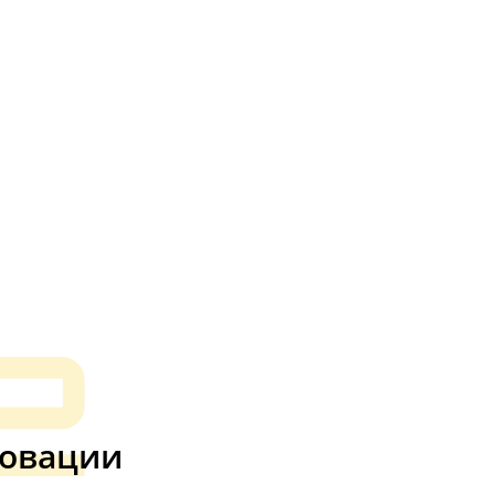
2
овации