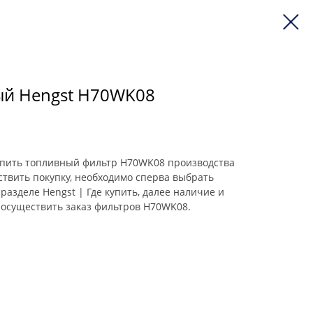
ый Hengst H70WK08
 купить топливный фильтр H70WK08 производства
ствить покупку, необходимо сперва выбрать
разделе Hengst | Где купить, далее наличие и
 осуществить заказ фильтров H70WK08.