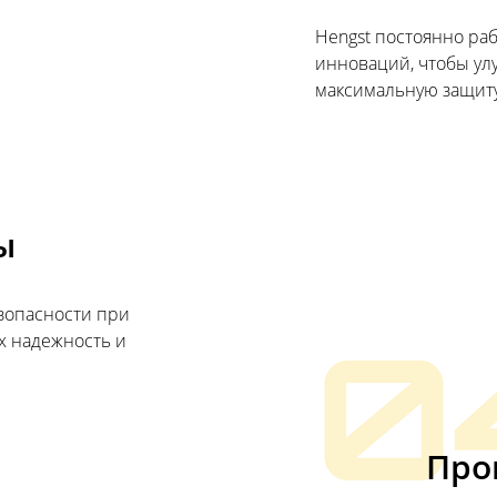
Hengst постоянно раб
инноваций, чтобы ул
максимальную защиту
ы
езопасности при
х надежность и
0
Про