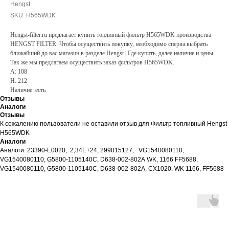
Hengst
SKU:
H565WDK
Hengst-filter.ru предлагает купить топливный фильтр H565WDK производства
HENGST FILTER. Чтобы осуществить покупку, необходимо сперва выбрать
ближайший до вас магазин,в разделе Hengst | Где купить, далее наличие и цены.
Так же мы предлагаем осуществить заказ фильтров H565WDK.
A: 108
H: 212
Наличие: есть
Отзывы
Аналоги
Отзывы
К сожалению пользователи не оставили отзыв для Фильтр топливный Hengst
H565WDK
Аналоги
Аналоги: 23390-E0020, 2,34E+24, 299015127, VG1540080110,
VG1540080110, G5800-1105140C, D638-002-802A WK, 1166 FF5688,
VG1540080110, G5800-1105140C, D638-002-802A, CX1020, WK 1166, FF5688