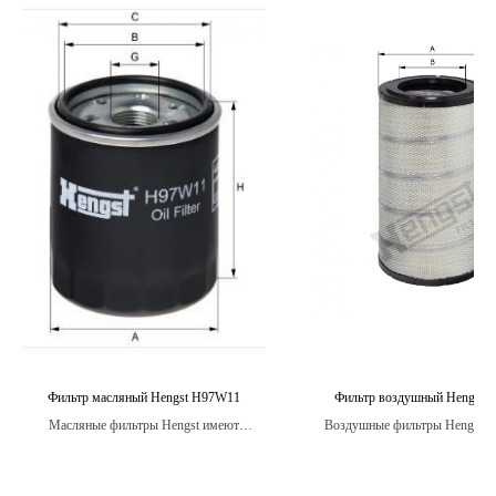
Фильтр масляный Hengst H97W11
Фильтр воздушный Hengst 
Масляные фильтры Hengst имеют
Воздушные фильтры Hengst о
большую поверхность фильтрации, что
оптимизированным дизайном,
обеспечивает более эффективное удаление
обеспечивает легкость
загрязнений из масла и более длительный
воздухопроницаемости и мини