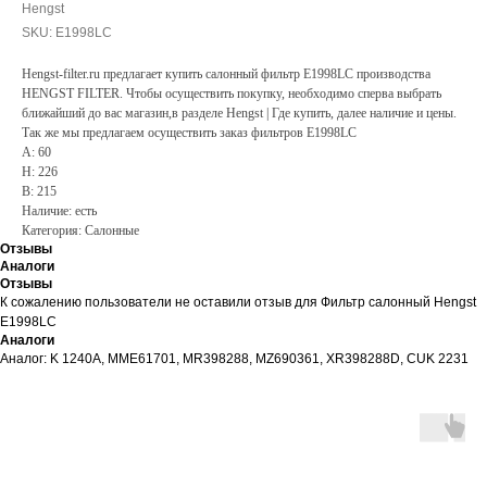
Hengst
SKU:
E1998LC
Hengst-filter.ru предлагает купить салонный фильтр E1998LC производства
HENGST FILTER. Чтобы осуществить покупку, необходимо сперва выбрать
ближайший до вас магазин,в разделе Hengst | Где купить, далее наличие и цены.
Так же мы предлагаем осуществить заказ фильтров E1998LC
A: 60
H: 226
B: 215
Наличие: есть
Категория: Салонные
Отзывы
Аналоги
Отзывы
К сожалению пользователи не оставили отзыв для Фильтр салонный Hengst
E1998LC
Аналоги
Аналог: K 1240A, MME61701, MR398288, MZ690361, XR398288D, CUK 2231