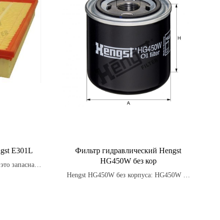
gst E301L
Фильтр гидравлический Hengst
HG450W без кор
это запасная
дназначенная
Hengst HG450W без корпуса: HG450W —
тупающего в
гидравлический фильтр без корпуса,
предназначенный для специальных систем.
Обеспечивает степень защиты головы без
дополнительных ограничений в установке,