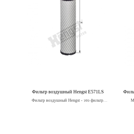
Фильтр воздушный Hengst E571LS
Филь
Фильтр воздушный Hengst - это фильтр,
М
состоящий из специальных материалов,
опт
которые улавливают загрязнения, такие как
обесп
пыль, грязь и другие частицы, прежде чем
и у
они попадут в двигатель.