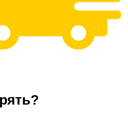
рять?