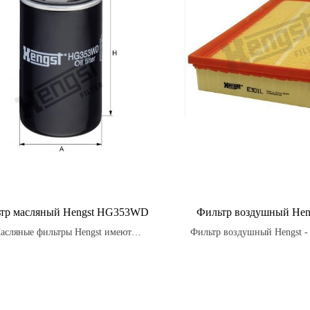
тр масляный Hengst HG353WD
Фильтр воздушный Hen
асляные фильтры Hengst имеют
Фильтр воздушный Hengst - 
имальную структуру и форму, что
часть для автомобилей, пре
ечивает лучшую проходимость масла
для очистки воздуха, пос
меньшает нагрузку на двигатель.
двигатель.