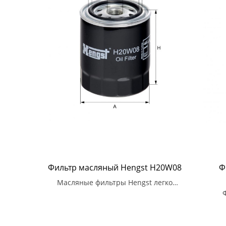
Фильтр масляный Hengst H20W08
Ф
Масляные фильтры Hengst легко
устанавливаются и имеют высокую
степень совместимости со многими
испо
моделями автомобилей.
авт