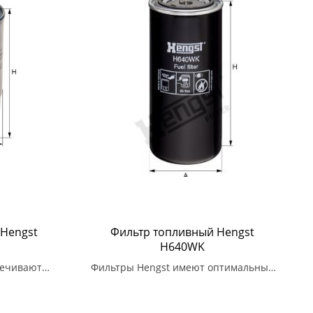
 Hengst
Фильтр топливный Hengst
H640WK
печивают
Фильтры Hengst имеют оптимальный
ьтрации,
размер и форму для максимальной
агрязнений.
эффективности работы.