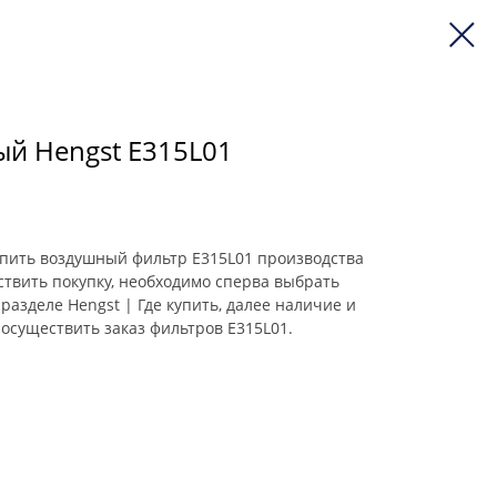
й Hengst E315L01
 купить воздушный фильтр E315L01 производства
ствить покупку, необходимо сперва выбрать
разделе Hengst | Где купить, далее наличие и
осуществить заказ фильтров E315L01.