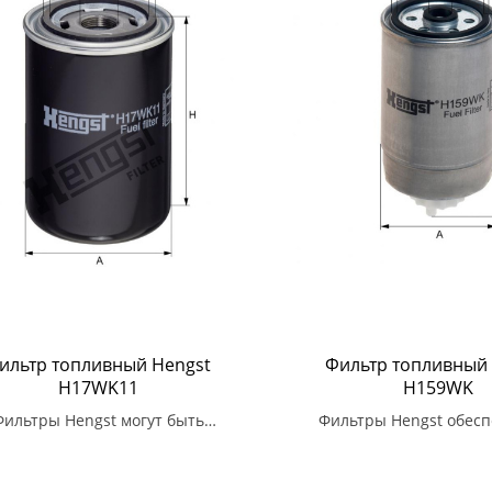
ильтр топливный Hengst
Фильтр топливный
H17WK11
H159WK
Фильтры Hengst могут быть
Фильтры Hengst обес
льзованы в широком диапазоне
высокую степень фил
омобилей различных марок и
защищая двигатель от з
моделей.