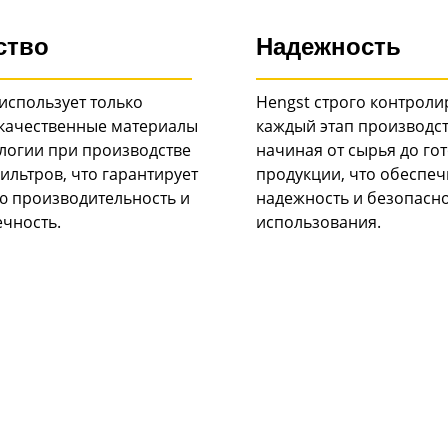
ство
Надежность
использует только
Hengst строго контроли
качественные материалы
каждый этап производст
ологии при производстве
начиная от сырья до го
ильтров, что гарантирует
продукции, что обеспеч
ю производительность и
надежность и безопасн
ечность.
использования.