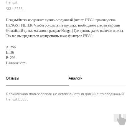
Hengst
SKU:
E533L
Hengst-filter.ru предлагает купить воздушный фильтр E533L производства
HENGST FILTER. Чтобы осуществить покупку, необходимо сперва выбрать
ближайший до вас магазин,в разделе Hengst | Где купить, далее наличие и цены.
Так же мы предлагаем осуществить заказ фильтров E533L.
A: 256
H: 36
B: 202
Наличие: есть
Отзывы
Аналоги
К сожалению пользователи не оставили отзыв для Фильтр воздушный
Hengst E533L