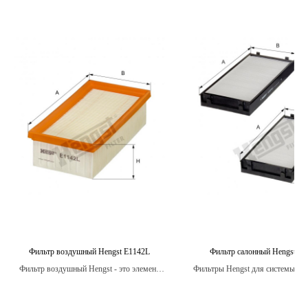
Фильтр воздушный Hengst E1142L
Фильтр салонный Hengst E2
Фильтр воздушный Hengst - это элемент
Фильтры Hengst для системы ве
системы вентиляции двигателя, который
кондиционирования изготавлив
защищает его от попадания пыли, грязи,
качественных материало
насекомых и других загрязнений из
обеспечивающих максимал