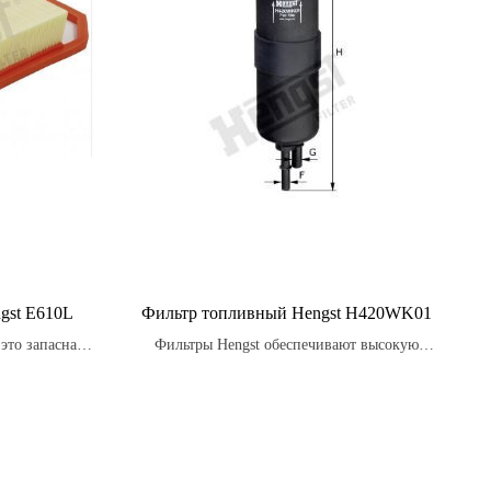
gst E610L
Фильтр топливный Hengst H420WK01
это запасная
Фильтры Hengst обеспечивают высокую
дназначенная
степень фильтрации, защищая двигатель от
тупающего в
загрязнений.