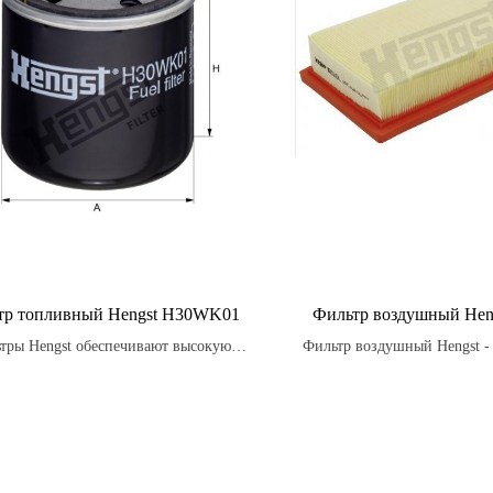
тр топливный Hengst H30WK01
Фильтр воздушный Hen
тры Hengst обеспечивают высокую
Фильтр воздушный Hengst - 
ь фильтрации, защищая двигатель от
часть для автомобилей, пре
загрязнений.
для очистки воздуха, пос
двигатель.