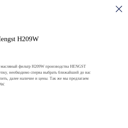
Hengst H209W
пить масляный фильтр H209W производства HENGST
пку, необходимо сперва выбрать ближайший до вас
упить, далее наличие и цены. Так же мы предлагаем
9W.