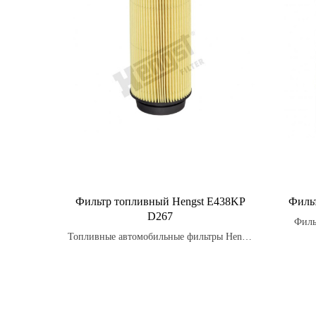
Фильтр топливный Hengst E438KP
Филь
D267
Филь
Топливные автомобильные фильтры Hengst
степен
являются надежными и долговечными.