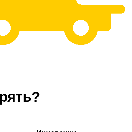
рять?