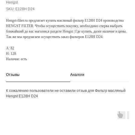
Hengst
SKU:
E128H D24
Hengst-filter.ru предлагает купить масляный фильтр E128H D24 производства
HENGST FILTER. Чтобы осуществить покупку, необходимо сперва выбрать
ближайший до вас магазин,в разделе Hengst | Где купить, далее наличие и цены.
Так же мы предлагаем осуществить заказ фильтров E128H D24.
A: 82
H: 128
Наличие: есть
Отзывы
Аналоги
К сожалению пользователи не оставили отзыв для Фильтр масляный
Hengst E128H D24