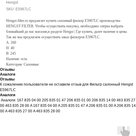
Hengst
SKU:
E5967LC
Hengst-filter.ru предлагает купить салонный фильтр E5967LC производства
HENGST FILTER. Чтобы осуществить покупку, необходимо сперва выбрать
ближайший до вас магазин,в разделе Hengst | Где купить, далее наличие и цены.
Так же мы предлагаем осуществить заказ фильтров E5967LC.
A: 260
H: 40
B: 245
Наличие: есть
Категория: Салонные
Отзывы
Аналоги
Отзывы
К сожалению пользователи не оставили отзыв для Фильтр салонный Hengst
E5967LC
Аналоги
Аналоги: 167 835 04 00 205 835 01 47 206 835 01 00 206 835 14 00 463 835 27
00 463 835 28 00 A 167 835 04 00 A 205 835 01 47 A 206 835 01 00 A 206 835 14
00 A 463 835 27 00 A 463 835 28 00