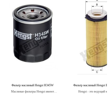
Фильтр масляный Hengst H345W
Фильтр масляный Hengst E12
Масляные фильтры Hengst имеют
Hengst - это ведущий мир
широкую область применения и доступны
производитель масляных фил
в различных конфигурациях, чтобы
который использует передовые 
удовлетворить потребности владельцев
для создания продуктов высо
автомобилей различных марок и моделей.
качества.