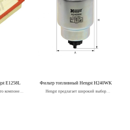
st E1258L
Фильтр топливный Hengst H240WK
то компонент,
Hengst предлагает широкий выбор
ее чистому
топливных фильтров для различных типов
вою очередь
топлива.
опных газов.