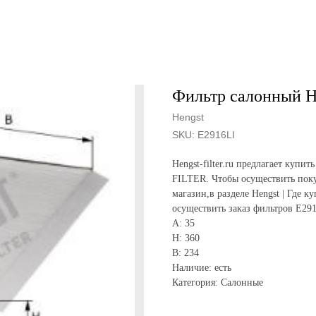
Фильтр салонный H
Hengst
SKU:
E2916LI
Hengst-filter.ru предлагает куп
FILTER. Чтобы осуществить поку
магазин,в разделе Hengst | Где к
осуществить заказ фильтров E29
A: 35
H: 360
B: 234
Наличие: есть
Категория: Салонные