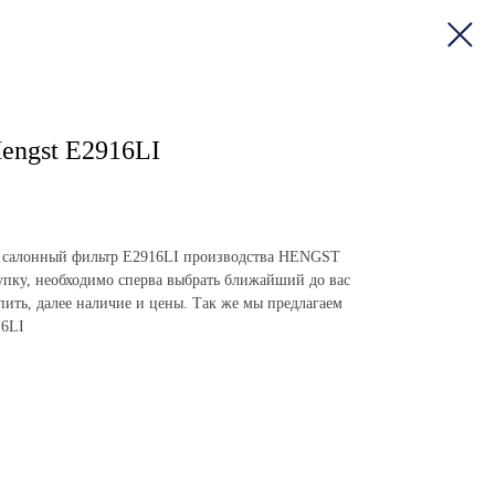
engst E2916LI
ить салонный фильтр E2916LI производства HENGST
пку, необходимо сперва выбрать ближайший до вас
упить, далее наличие и цены. Так же мы предлагаем
16LI