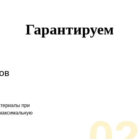
Гарантируем
ов
атериалы при
 максимальную
0