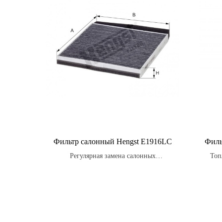
Фильтр салонный Hengst E1916LC
Филь
Регулярная замена салонных
Топ
автомобильных фильтров Hengst
эфф
необходима для обеспечения эффективной
корр
работы системы вентиляции и
повр
кондиционирования, а также для
сохранения качества воздуха в салоне
автомобиля.