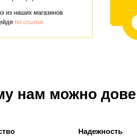
з из наших магазинов
рейдя
по ссылке
му нам можно дове
ство
Надежность