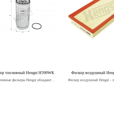
тр топливный Hengst H599WK
Фильтр воздушный Heng
ливные фильтры Hengst обладают
Фильтр воздушный Hengst - э
ективной защитой от ржавчины и
который способствует бол
озии, что помогает предотвратить
сгоранию топлива, что в с
еждения и продлить срок службы
уменьшает количество выхл
вашего топливной системы.