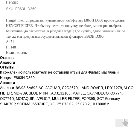
Hengst
SKU:
E863H D360
Hengst-filter.ru предлагает купить масляный фильтр E863H D360 производства
HENGST FILTER. Чтобы осуществить покупку, необходимо сперва выбрать
ближайший до вас магазин,в разделе Hengst | Где купить, далее наличие и цены.
Так же мы предлагаем осуществить заказ фильтров E863H D360.
A: 71
H: 148
Наличие: есть
Отзывы
Аналоги
Отзывы
К сожалению пользователи не оставили отзыв для Фильтр масляный
Hengst E863H D360
Аналоги
Аналоги: 8W93-6A692-AC, JAGUAR, C2D3670, LAND ROVER, LR011279, ALCO
FILTER, MD-739, BLUE PRINT, ADJ132105, MAHLE, OX774DECO, OX774,
OX774D, MOTAQUIP, LVFL817, MULLER FILTER, FOP395, SCT Germany,
SH4070P, SOFIMA, S5073PE, UFI, 25.073.02, 25.073.2, HU 8008 z