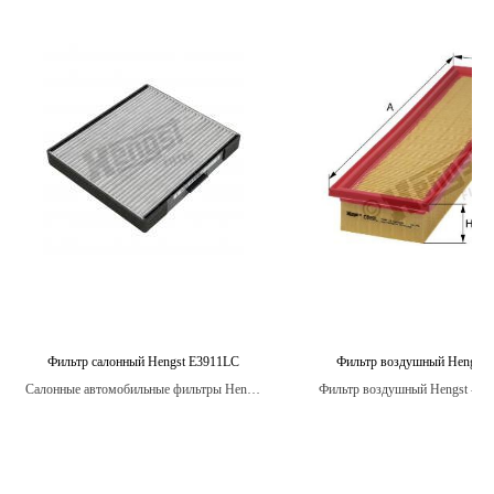
Фильтр салонный Hengst E3911LC
Фильтр воздушный Hengst 
Салонные автомобильные фильтры Hengst
Фильтр воздушный Hengst - это
также могут помочь устранить неприятные
самых распространенных типов
запахи в салоне автомобиля, такие как
для автомобилей.
запах табака или духов, позволяя
наслаждаться более свежим воздухом
внутри автомобиля.