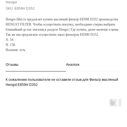
Hengst
SKU:
E859H D352
Hengst-filter.ru предлагает купить масляный фильтр E859H D352 производства
HENGST FILTER. Чтобы осуществить покупку, необходимо сперва выбрать
ближайший до вас магазин,в разделе Hengst | Где купить, далее наличие и цены.
Так же мы предлагаем осуществить заказ фильтров E859H D352.
A: 54
H: 156
Наличие: есть
Отзывы
Аналоги
К сожалению пользователи не оставили отзыв для Фильтр масляный
Hengst E859H D352