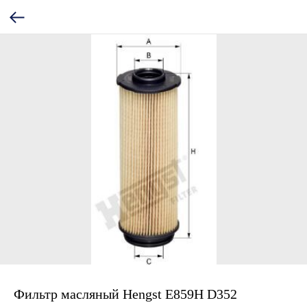
Фильтр масляный Hengst E859H D352