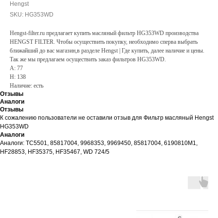
Hengst
SKU:
HG353WD
Hengst-filter.ru предлагает купить масляный фильтр HG353WD производства
HENGST FILTER. Чтобы осуществить покупку, необходимо сперва выбрать
ближайший до вас магазин,в разделе Hengst | Где купить, далее наличие и цены.
Так же мы предлагаем осуществить заказ фильтров HG353WD.
A: 77
H: 138
Наличие: есть
Отзывы
Аналоги
Отзывы
К сожалению пользователи не оставили отзыв для Фильтр масляный Hengst
HG353WD
Аналоги
Аналоги: TC5501, 85817004, 9968353, 9969450, 85817004, 6190810M1,
HF28853, HF35375, HF35467, WD 724/5