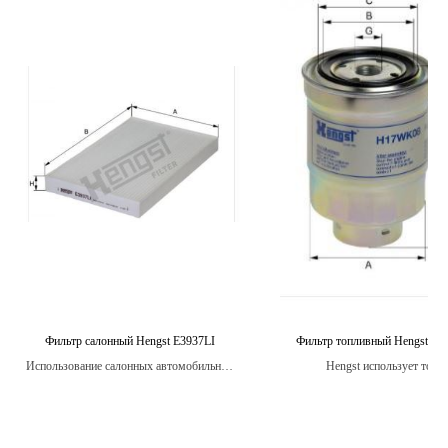
Фильтр салонный Hengst E3937LI
Фильтр топливный Hengst H
Использование салонных автомобильных
Hengst использует толь
фильтров Hengst помогает уменьшить
высококачественные материа
уровень вредных частиц в воздухе в салоне
производстве своих фильт
автомобиля, обеспечивая более здоровые
условия для пассажиров.