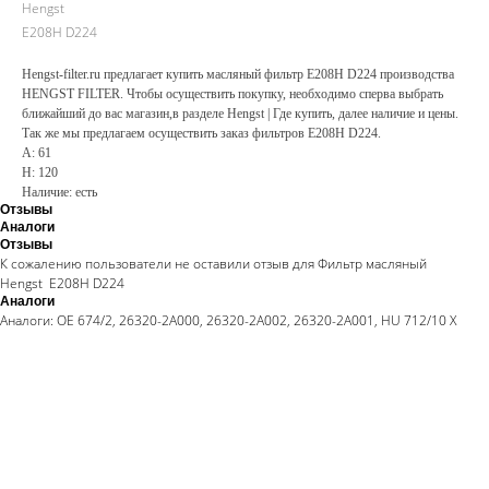
Hengst
E208H D224
Hengst-filter.ru предлагает купить масляный фильтр E208H D224 производства
HENGST FILTER. Чтобы осуществить покупку, необходимо сперва выбрать
ближайший до вас магазин,в разделе Hengst | Где купить, далее наличие и цены.
Так же мы предлагаем осуществить заказ фильтров E208H D224.
A: 61
H: 120
Наличие: есть
Отзывы
Аналоги
Отзывы
К сожалению пользователи не оставили отзыв для Фильтр масляный
Hengst E208H D224
Аналоги
Аналоги: OE 674/2, 26320-2A000, 26320-2A002, 26320-2A001, HU 712/10 X