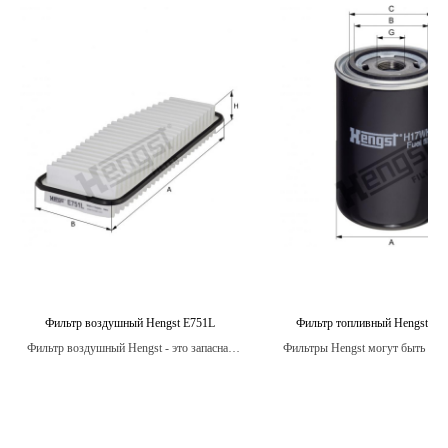
Фильтр воздушный Hengst E751L
Фильтр топливный Hengst H
Фильтр воздушный Hengst - это запасная
Фильтры Hengst могут быть исп
часть для автомобилей, предназначенная
в широком диапазоне автом
для очистки воздуха, поступающего в
различных марок и модел
двигатель.