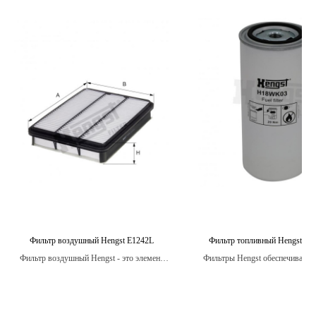
Фильтр воздушный Hengst E1242L
Фильтр топливный Hengst H
Фильтр воздушный Hengst - это элемент
Фильтры Hengst обеспечивают
системы вентиляции двигателя, который
степень фильтрации, защищая дв
защищает его от попадания пыли, грязи,
загрязнений.
насекомых и других загрязнений из
внешней среды.