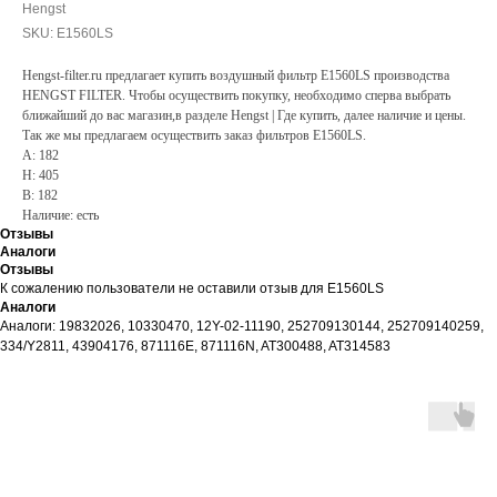
Hengst
SKU:
E1560LS
Hengst-filter.ru предлагает купить воздушный фильтр E1560LS производства
HENGST FILTER. Чтобы осуществить покупку, необходимо сперва выбрать
ближайший до вас магазин,в разделе Hengst | Где купить, далее наличие и цены.
Так же мы предлагаем осуществить заказ фильтров E1560LS.
A: 182
H: 405
B: 182
Наличие: есть
Отзывы
Аналоги
Отзывы
К сожалению пользователи не оставили отзыв для E1560LS
Аналоги
Аналоги: 19832026, 10330470, 12Y-02-11190, 252709130144, 252709140259,
334/Y2811, 43904176, 871116E, 871116N, AT300488, AT314583