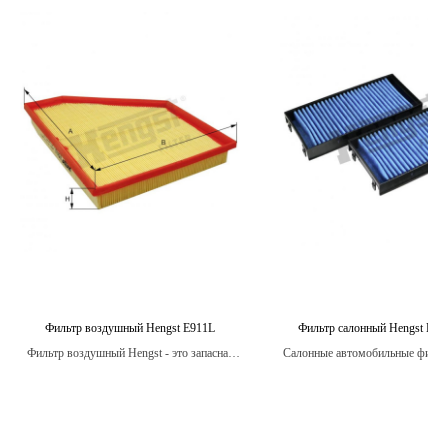
Фильтр воздушный Hengst E911L
Фильтр салонный Hengst E29
Фильтр воздушный Hengst - это запасная
Салонные автомобильные фильт
часть для автомобилей, предназначенная
- это компоненты, установленные
для очистки воздуха, поступающего в
вентиляции и кондициониро
двигатель.
автомобиля, которые защищают
попадания вредных частиц и заг
находящихся в воздухе