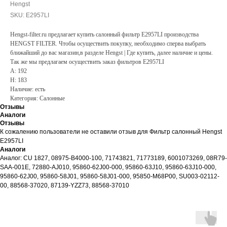
Hengst
SKU:
E2957LI
Hengst-filter.ru предлагает купить салонный фильтр E2957LI производства
HENGST FILTER. Чтобы осуществить покупку, необходимо сперва выбрать
ближайший до вас магазин,в разделе Hengst | Где купить, далее наличие и цены.
Так же мы предлагаем осуществить заказ фильтров E2957LI
A: 192
H: 183
Наличие: есть
Категория: Салонные
Отзывы
Аналоги
Отзывы
К сожалению пользователи не оставили отзыв для Фильтр салонный Hengst
E2957LI
Аналоги
Аналог: CU 1827, 08975-B4000-100, 71743821, 71773189, 6001073269, 08R79-
SAA-001E, 72880-AJ010, 95860-62J00-000, 95860-63J10, 95860-63J10-000,
95860-62J00, 95860-58J01, 95860-58J01-000, 95850-M68P00, SU003-02112-
00, 88568-37020, 87139-YZZ73, 88568-37010