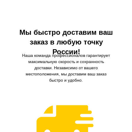
необходима для обеспечения эффективной
сгоранию топлива, что в свою
работы системы вентиляции и
уменьшает количество выхлопн
кондиционирования, а также для
сохранения качества воздуха в салоне
автомобиля.
Мы быстро доставим ваш
заказ в любую точку
России!
Наша команда профессионалов гарантирует
максимальную скорость и сохранность
доставки. Независимо от вашего
местоположения, мы доставим ваш заказ
быстро и удобно.