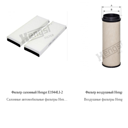
Фильтр салонный Hengst E1944LI-2
Фильтр воздушный Hengst E
Салонные автомобильные фильтры Hengst
Воздушные фильтры Hengst п
предназначены для улавливания вредных
строгие испытания на стойко
частиц, таких как пыль, грязь, пыльцу,
вибрации, температурным изме
выхлопные газы и другие загрязнения,
воздействию влаги, обеспечива
которые могут находиться в воздухе и
защиту двигателя в любых ус
нанести вред здоровью пассажиров.