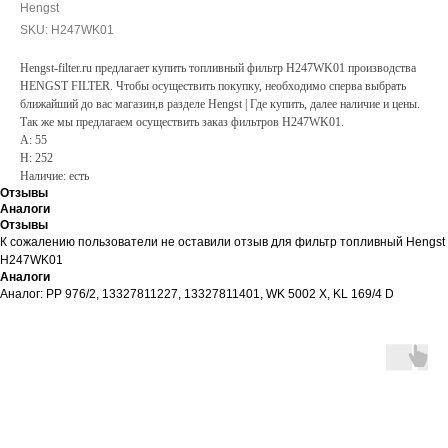
Hengst
SKU:
H247WK01
Hengst-filter.ru предлагает купить топливный фильтр H247WK01 производства
HENGST FILTER. Чтобы осуществить покупку, необходимо сперва выбрать
ближайший до вас магазин,в разделе Hengst | Где купить, далее наличие и цены.
Так же мы предлагаем осуществить заказ фильтров H247WK01.
A: 55
H: 252
Наличие: есть
Отзывы
Аналоги
Отзывы
К сожалению пользователи не оставили отзыв для фильтр топливный Hengst
H247WK01
Аналоги
Аналог: PP 976/2, 13327811227, 13327811401, WK 5002 X, KL 169/4 D