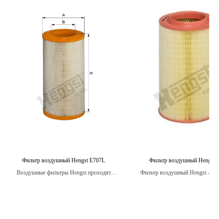
Фильтр воздушный Hengst E707L
Фильтр воздушный Hengst 
Воздушные фильтры Hengst проходят
Фильтр воздушный Hengst - это
строгие испытания на стойкость к
который производится в соотве
вибрации, температурным изменениям и
высокими стандартами качес
воздействию влаги, обеспечивая надежную
надежности, обеспечивая опт
защиту двигателя в любых условиях.
производительность и долгов
двигателя.