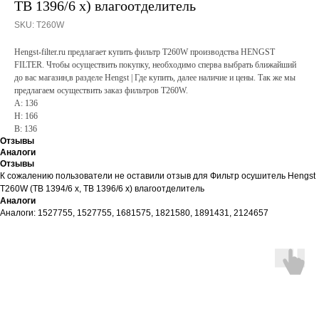
TB 1396/6 x) влагоотделитель
SKU:
T260W
Hengst-filter.ru предлагает купить фильтр T260W производства HENGST
FILTER. Чтобы осуществить покупку, необходимо сперва выбрать ближайший
до вас магазин,в разделе Hengst | Где купить, далее наличие и цены. Так же мы
предлагаем осуществить заказ фильтров T260W.
A: 136
H: 166
B: 136
Отзывы
Аналоги
Отзывы
К сожалению пользователи не оставили отзыв для Фильтр осушитель Hengst
T260W (TB 1394/6 x, TB 1396/6 x) влагоотделитель
Аналоги
Аналоги: 1527755, 1527755, 1681575, 1821580, 1891431, 2124657