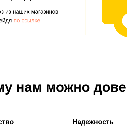
з из наших магазинов
рейдя
по ссылке
му нам можно дове
ство
Надежность