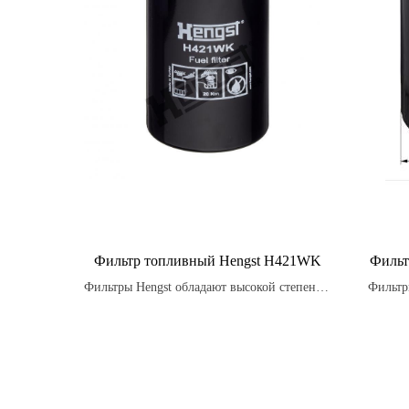
Фильтр топливный Hengst H421WK
Фильт
Фильтры Hengst обладают высокой степенью
Фильтр
фильтрации, что гарантирует чистоту
топлива и улучшает работу двигателя,
увеличивая его производительность и
снижая износ.