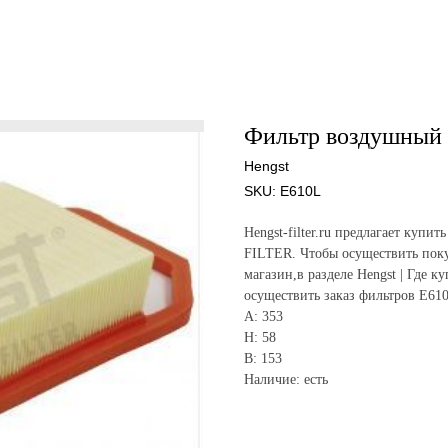
Фильтр воздушный 
Hengst
SKU:
E610L
Hengst-filter.ru предлагает ку
FILTER. Чтобы осуществить поку
магазин,в разделе Hengst | Где к
осуществить заказ фильтров E61
A: 353
H: 58
B: 153
Наличие: есть