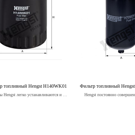
р топливный Hengst H140WK01
Фильтр топливный Heng
ы Hengst легко устанавливаются и не
Hengst постоянно совершен
требуют специальных навыков.
фильтры, чтобы удовлетворят
клиентов и превосходить