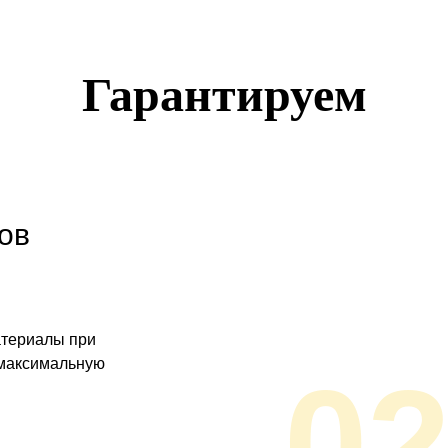
Гарантируем
ов
атериалы при
 максимальную
0