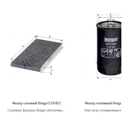
Фильтр салонный Hengst Е1918LC
Фильтр топливный Hengst 
Салонные фильтры Hengst обеспечивают
Они легко устанавливаются 
высокую производительность фильтрации,
высокую совместимость с раз
что гарантирует, что воздух, поступающий
моделями автомобилей, что дела
в салон, будет чистым и свежим, а
замены простым и удобн