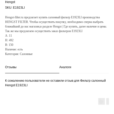
Hengst
SKU:
E1923LI
Hengst-filter.ru предлагает купить салонный фильтр E1923LI производства
HENGST FILTER. Чтобы осуществить покупку, необходимо сперва выбрать
ближайший до вас магазин,в разделе Hengst | Где купить, далее наличие и цены.
Так же мы предлагаем осуществить заказ фильтров E1923LI
A: 11
H: 492
B: 150
Наличие: есть
Категория: Салонные
Отзывы
Аналоги
К сожалению пользователи не оставили отзыв для Фильтр салонный
Hengst E1923LI