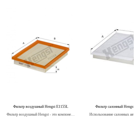
Фильтр воздушный Hengst E1155L
Фильтр салонный Hengst E3
Фильтр воздушный Hengst - это компонент,
Использование салонных авто
который способствует более чистому
фильтров Hengst помогает ум
сгоранию топлива, что в свою очередь
уровень вредных частиц в воздух
уменьшает количество выхлопных газов.
автомобиля, обеспечивая более
условия для пассажиров