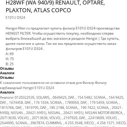
H28WF (WA 940/9) RENAULT, OPTARE,
PLAXTON, ATLAS COPCO
E101U D324
Hengst-filter.ru предлагает купить фильтр E101U D324 производства
HENGST FILTER. Чтобы осуществить покупку, необходимо сперва
выбрать ближайший до вас магазин,в разделе Hengst | Где купить,
далее наличие и цены. Так же мы предлагаем осуществить заказ
фильтров E101U D324 .
A: 69
H: 75
B: 25
Отзывы
Аналоги
Отзывы
К сожалению пользователи не оставили отзыв для Фильтр Фильтр
карбамидный Hengst E101U D324
Аналоги
Аналоги: 0120322535, SOLARIS, , 0649425, DAF, , 154 5482, SCANIA, , 164 9425,
DAF, , 1674458, DAF, , 176 1034, SCANIA, , 1789050, DAF, , 179 5459, SCANIA, ,
1815766, DAF, , 1819795, DAF, , 185 2188, SCANIA, , 190 7422, SCANIA, , 20421-
NY00J, NISSAN, , 20421-NY01J, NISSAN, , 20421-NY01J, NISSAN MOTOR IBERICA, ,
20713630, VOLVO, , 20713636, VOLVO, , 2197920, DAF, , 22419609, VOLVO, ,
2544995, SCANIA, , 3967874, CUMMINS, , 4 255 3548, IVECO, , 4 256 1571, IVECO,