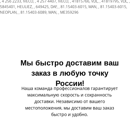
, 4 256 2233, IVECO, , 4 257 4407, IVECO, , 41815766, VDL, , 41819795, VDL, ,
5845401, HEULIEZ, , 649425, DAF, , 81.15403-6015, MAN, , 81.15403-6015,
NEOPLAN, , 81.15403-6089, MAN, , ME359296
Мы быстро доставим ваш
заказ в любую точку
России!
Наша команда профессионалов гарантирует
максимальную скорость и сохранность
доставки. Независимо от вашего
местоположения, мы доставим ваш заказ
быстро и удобно.