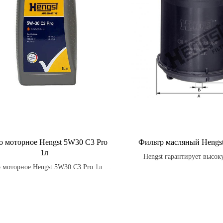
о моторное Hengst 5W30 C3 Pro
Фильтр масляный Hengs
1л
Hengst гарантирует высок
 моторное Hengst 5W30 C3 Pro 1л –
качества и надежности сво
рное масло высочайшего качества,
фильтров, поэтому вы можете
льно разработанное для современных
в защите своего двигателя на
измов, соответствующее стандарту
 Обеспечивает надежную защиту,
имальную производительность и