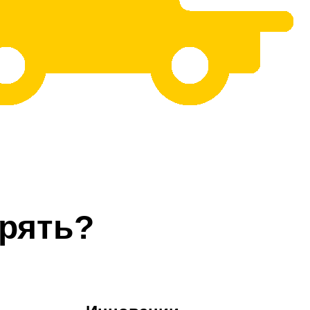
рять?