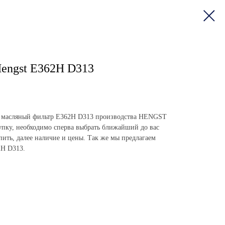
engst E362H D313
пить масляный фильтр E362H D313 производства HENGST
пку, необходимо сперва выбрать ближайший до вас
упить, далее наличие и цены. Так же мы предлагаем
2H D313.