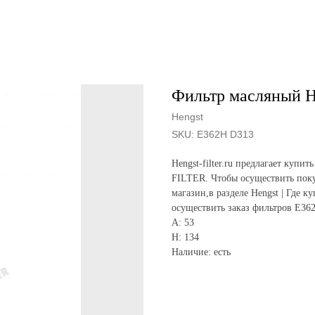
Фильтр масляный H
Hengst
SKU:
E362H D313
Hengst-filter.ru предлагает ку
FILTER. Чтобы осуществить поку
магазин,в разделе Hengst | Где к
осуществить заказ фильтров E36
A: 53
H: 134
Наличие: есть