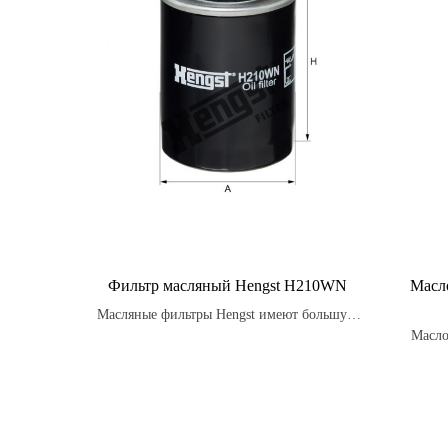
Фильтр масляный Hengst H210WN
Масл
Масляные фильтры Hengst имеют большую
поверхность фильтрации, что обеспечивает
Масло
более эффективное удаление загрязнений
мото
из масла и более длительный интервал
специа
замены.
механ
C3.
опт