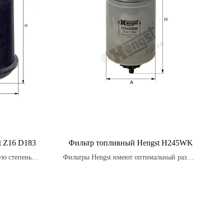
t Z16 D183
Фильтр топливный Hengst H245WK
ую степень
Фильтры Hengst имеют оптимальный размер
их масляных
и форму для максимальной эффективности
 быть уверены
работы.
 долгое время.