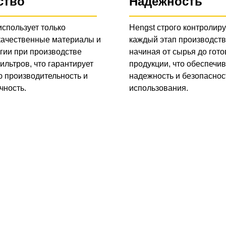
ство
Надежность
использует только
Hengst строго контролиру
качественные материалы и
каждый этап производств
гии при производстве
начиная от сырья до гото
ильтров, что гарантирует
продукции, что обеспечив
 производительность и
надежность и безопаснос
чность.
использования.