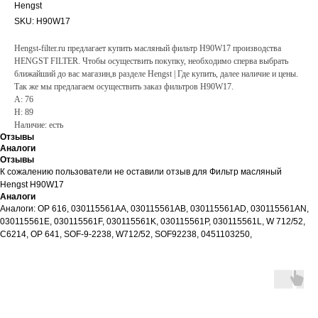
Hengst
SKU:
H90W17
Hengst-filter.ru предлагает купить масляный фильтр H90W17 производства
HENGST FILTER. Чтобы осуществить покупку, необходимо сперва выбрать
ближайший до вас магазин,в разделе Hengst | Где купить, далее наличие и цены.
Так же мы предлагаем осуществить заказ фильтров H90W17.
A: 76
H: 89
Наличие: есть
Отзывы
Аналоги
Отзывы
К сожалению пользователи не оставили отзыв для Фильтр масляный
Hengst H90W17
Аналоги
Аналоги: OP 616, 030115561AA, 030115561AB, 030115561AD, 030115561AN,
030115561E, 030115561F, 030115561K, 030115561P, 030115561L, W 712/52,
C6214, OP 641, SOF-9-2238, W712/52, SOF92238, 0451103250,