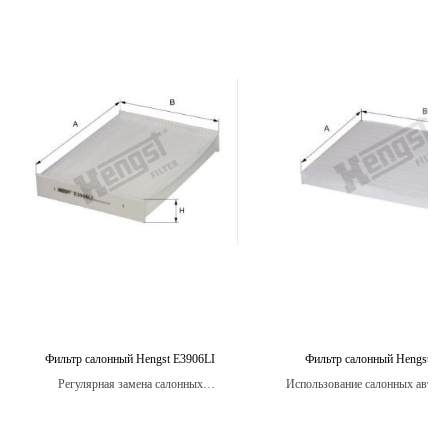
Фильтр салонный Hengst E3906LI
Фильтр салонный Hengst E2
Регулярная замена салонных
Использование салонных авто
автомобильных фильтров Hengst
фильтров Hengst помогает ум
необходима для обеспечения эффективной
уровень вредных частиц в воздух
работы системы вентиляции и
автомобиля, обеспечивая более