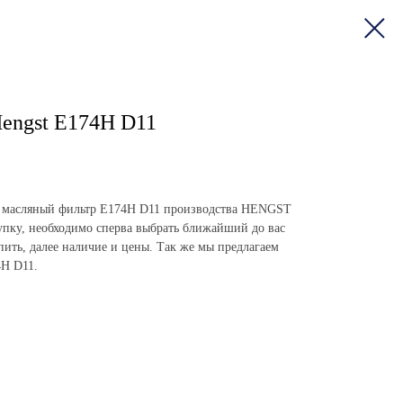
engst E174H D11
пить масляный фильтр E174H D11 производства HENGST
пку, необходимо сперва выбрать ближайший до вас
упить, далее наличие и цены. Так же мы предлагаем
4H D11.