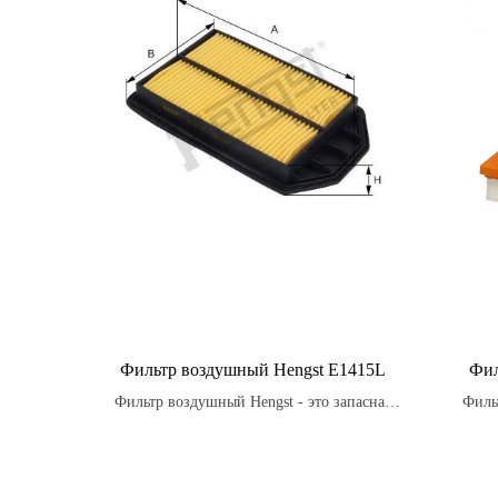
Фильтр воздушный Hengst E1415L
Фил
Фильтр воздушный Hengst - это запасная
Филь
часть, которая должна регулярно заменяться
сост
в соответствии с рекомендациями
которы
производителя автомобиля.
пыль, 