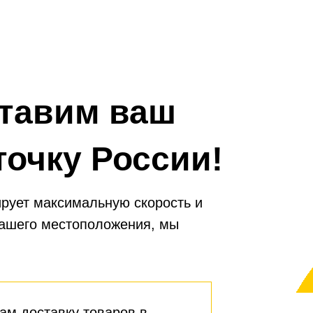
которые могут повредить 
уменьшить ее эффекти
тавим ваш
точку России!
рует максимальную скорость и
вашего местоположения, мы
ам доставку товаров в