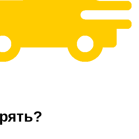
рять?