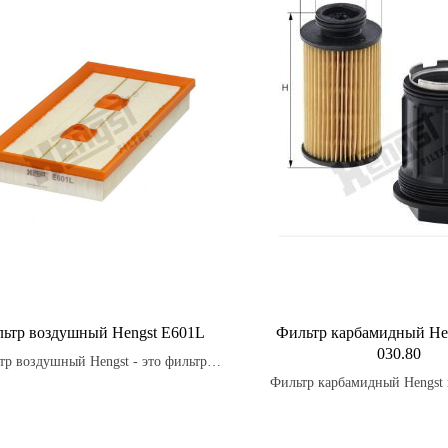
ьтр воздушный Hengst E601L
Фильтр карбамидный Hen
030.80
тр воздушный Hengst - это фильтр,
оящий из специальных материалов,
Фильтр карбамидный Hengst 
е улавливают загрязнения, такие как
для очистки жидкости AdBlue
грязь и другие частицы, прежде чем
используемого в SCR-сис
они попадут в двигатель.
снижения выбросов NOx) о