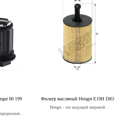
gst 00 199
Фильтр масляный Hengst E19H D83
Hengst - это ведущий мировой
предназначен
производитель масляных фильтров, который
 (компонента,
использует передовые технологии для
темах для
создания продуктов высочайшего качества.
т примесей,