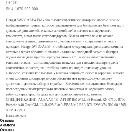
Hengst
SKU:
1679-800-000
Hengst 5W-30 A3/B4 Pro - это высокоэффективное моторное масло с низким
коэффициентом трения, которое предназначено для большинства бензиновых и
дизельных двигателей легковых автомобилей и легкого коммерческого
транспорта, в том числе с турбонаддувом. Масло изготовлено на основе
высококачественных синтетических базовых масел и современного пакета
присадок. Hengst 5W-30 A3/B4 Pro обладает следующими преимуществами, на
которые следует обратить внимание - отличный холодный запуск и быстрая
подача масла даже при температурах ниже -30°C обеспечивают экономию
топлива и масла. - оптимизированная вязкость при высоких температурах в
соответствии с последними требованиями приводит к низкому уровню
выбросов, связанных с маслом. - высокая защита от износа и коррозии, а также
очень хорошая диспергируемость обеспечивают превосходную чистоту
двигателя и длительный срок службы. - Всесезонное использование благодаря
превосходным температурно-вязкостным свойствам и надежному запасу
рабочих характеристик даже при длительных интервалах замены.
СПЕЦИФИКАЦИИ: ACEA A3 / B4 API SP BMW LL 98 Renault RN 0710 / 0700
Porsche A40 Opel GM-LL-B-025 Fiat 9.55535-M2 PSA B71 2296 VW 502 00 / 505
00 MB 229.3
Наличие: есть
Отзывы
Аналоги
Отзывы