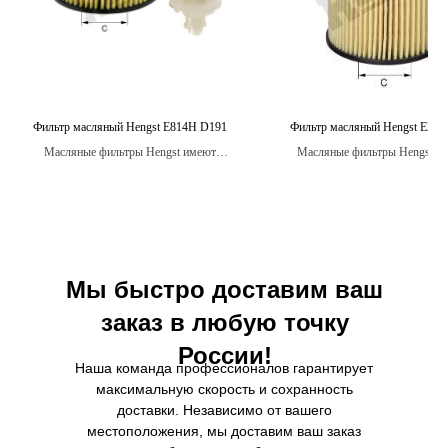
Фильтр масляный Hengst E814H D191
Фильтр масляный Hengst E20
Масляные фильтры Hengst имеют
Масляные фильтры Hengst п
оптимальную структуру и форму, что
жесткие испытания на прочн
обеспечивает лучшую проходимость масла
долговечность, чтобы гарант
и уменьшает нагрузку на двигатель.
оптимальную производительност
двигателя вашего автомоб
Мы быстро доставим ваш
заказ в любую точку
России!
Наша команда профессионалов гарантирует
максимальную скорость и сохранность
доставки. Независимо от вашего
местоположения, мы доставим ваш заказ