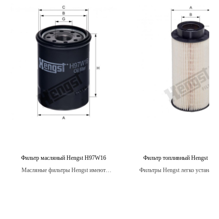
Фильтр масляный Hengst H97W16
Фильтр топливный Hengst E5
Масляные фильтры Hengst имеют
Фильтры Hengst легко устанавл
большую поверхность фильтрации, что
не требуют специальных нав
обеспечивает более эффективное удаление
загрязнений из масла и более длительный
интервал замены.