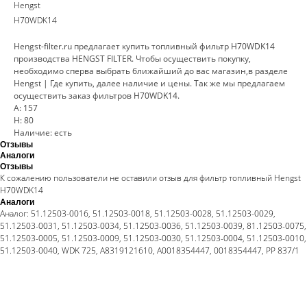
Hengst
H70WDK14
Hengst-filter.ru предлагает купить топливный фильтр H70WDK14
производства HENGST FILTER. Чтобы осуществить покупку,
необходимо сперва выбрать ближайший до вас магазин,в разделе
Hengst | Где купить, далее наличие и цены. Так же мы предлагаем
осуществить заказ фильтров H70WDK14.
A: 157
H: 80
Наличие: есть
Отзывы
Аналоги
Отзывы
К сожалению пользователи не оставили отзыв для фильтр топливный Hengst
H70WDK14
Аналоги
Аналог: 51.12503-0016, 51.12503-0018, 51.12503-0028, 51.12503-0029,
51.12503-0031, 51.12503-0034, 51.12503-0036, 51.12503-0039, 81.12503-0075,
51.12503-0005, 51.12503-0009, 51.12503-0030, 51.12503-0004, 51.12503-0010,
51.12503-0040, WDK 725, A8319121610, A0018354447, 0018354447, PP 837/1