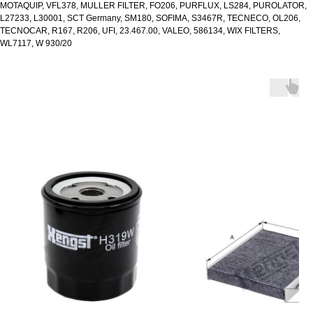
MOTAQUIP, VFL378, MULLER FILTER, FO206, PURFLUX, LS284, PUROLATOR,
L27233, L30001, SCT Germany, SM180, SOFIMA, S3467R, TECNECO, OL206,
TECNOCAR, R167, R206, UFI, 23.467.00, VALEO, 586134, WIX FILTERS,
WL7117, W 930/20