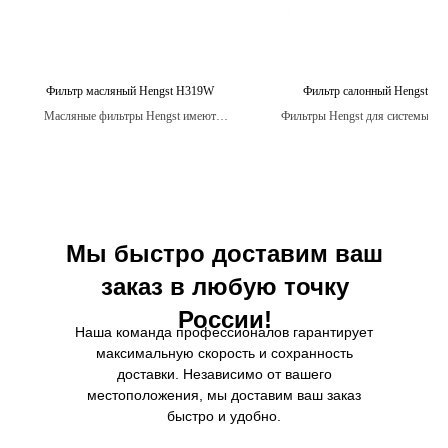
Фильтр масляный Hengst H319W
Фильтр салонный Hengst E4
Масляные фильтры Hengst имеют
Фильтры Hengst для системы ве
широкую область применения и доступны
кондиционирования изготавлив
в различных конфигурациях, чтобы
качественных материало
удовлетворить потребности владельцев
обеспечивающих максимал
автомобилей различных марок и моделей.
эффективность и долговечн
Мы быстро доставим ваш
заказ в любую точку
России!
Наша команда профессионалов гарантирует
максимальную скорость и сохранность
доставки. Независимо от вашего
местоположения, мы доставим ваш заказ
быстро и удобно.