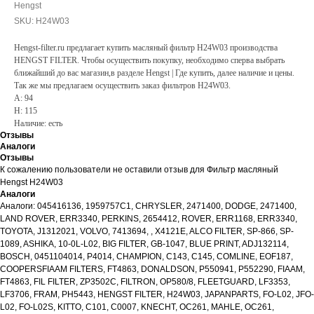
Hengst
SKU:
H24W03
Hengst-filter.ru предлагает купить масляный фильтр H24W03 производства
HENGST FILTER. Чтобы осуществить покупку, необходимо сперва выбрать
ближайший до вас магазин,в разделе Hengst | Где купить, далее наличие и цены.
Так же мы предлагаем осуществить заказ фильтров H24W03.
A: 94
H: 115
Наличие: есть
Отзывы
Аналоги
Отзывы
К сожалению пользователи не оставили отзыв для Фильтр масляный
Hengst H24W03
Аналоги
Аналоги: 045416136, 1959757C1, CHRYSLER, 2471400, DODGE, 2471400,
LAND ROVER, ERR3340, PERKINS, 2654412, ROVER, ERR1168, ERR3340,
TOYOTA, J1312021, VOLVO, 7413694, , X4121E, ALCO FILTER, SP-866, SP-
1089, ASHIKA, 10-0L-L02, BIG FILTER, GB-1047, BLUE PRINT, ADJ132114,
BOSCH, 0451104014, P4014, CHAMPION, C143, C145, COMLINE, EOF187,
COOPERSFIAAM FILTERS, FT4863, DONALDSON, P550941, P552290, FIAAM,
FT4863, FIL FILTER, ZP3502C, FILTRON, OP580/8, FLEETGUARD, LF3353,
LF3706, FRAM, PH5443, HENGST FILTER, H24W03, JAPANPARTS, FO-L02, JFO-
L02, FO-L02S, KITTO, C101, C0007, KNECHT, OC261, MAHLE, OC261,