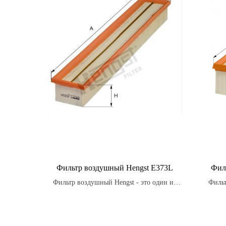
Фильтр воздушный Hengst E373L
Фил
Фильтр воздушный Hengst - это один из
Фильт
самых распространенных типов фильтров
которы
для автомобилей.
конкр
обеспе