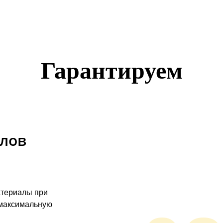
Гарантируем
алов
атериалы при
 максимальную