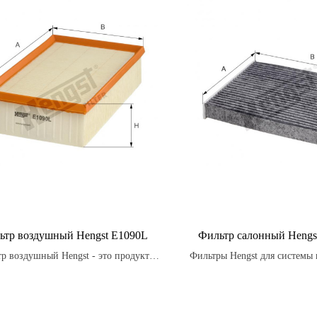
ьтр воздушный Hengst E1090L
Фильтр салонный Hengs
р воздушный Hengst - это продукт,
Фильтры Hengst для системы
й разработан с учетом особенностей
кондиционирования изготав
етных моделей автомобилей, чтобы
качественных материалов, о
чить наилучшую производительность
максимальную эффектив
и защиту двигателя.
долговечность.