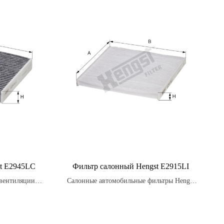
t E2945LC
Фильтр салонный Hengst E2915LI
 вентиляции и
Салонные автомобильные фильтры Hengst
ливаются из
предназначены для улавливания вредных
беспечивающих
частиц, таких как пыль, грязь, пыльцу,
ность и
выхлопные газы и другие загрязнения,
которые могут находиться в воздухе и