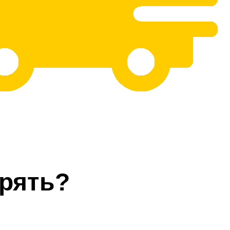
рять?