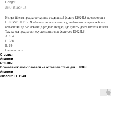
Hengst
SKU:
E1024LS
Hengst-filter.ru предлагает купить воздушный фильтр E1024LS производства
HENGST FILTER. Чтобы осуществить покупку, необходимо сперва выбрать
ближайший до вас магазин,в разделе Hengst | Где купить, далее наличие и цены.
Так же мы предлагаем осуществить заказ фильтров E1024LS.
A: 184
H: 388
B: 184
Наличие: есть
Отзывы
Аналоги
Отзывы
К сожалению пользователи не оставили отзыв для E1084L
Аналоги
Аналоги: CF 1940