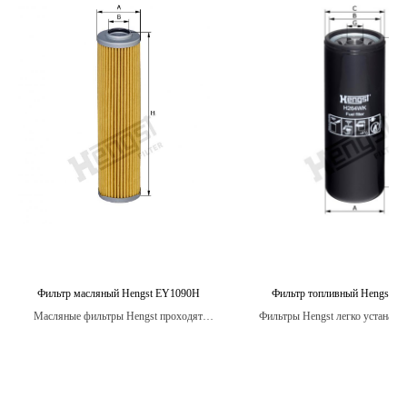
Фильтр масляный Hengst EY1090H
Фильтр топливный Hengst 
Масляные фильтры Hengst проходят
Фильтры Hengst легко устанавл
жесткие испытания на прочность и
не требуют специальных нав
долговечность, чтобы гарантировать
оптимальную производительность и защиту
двигателя вашего автомобиля.