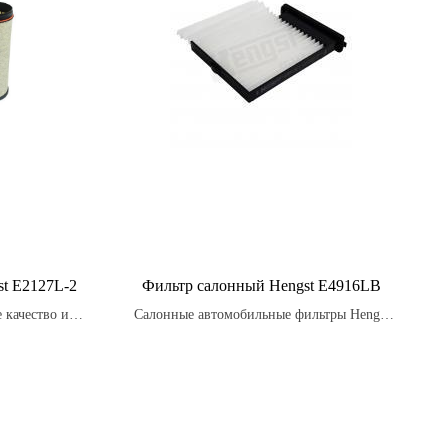
t E2127L-2
Фильтр салонный Hengst E4916LB
 качество и
Салонные автомобильные фильтры Hengst
ых фильтров
предназначены для улавливания вредных
частиц, таких как пыль, грязь, пыльцу,
выхлопные газы и другие загрязнения,
которые могут находиться в воздухе и
нанести вред здоровью пассажиров.