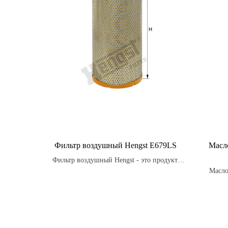
Фильтр воздушный Hengst E679LS
Масл
Фильтр воздушный Hengst - это продукт,
который производится в соответствии с
Масло
высокими стандартами качества и
это в
надежности, обеспечивая оптимальную
вя
производительность и долговечность
наде
двигателя.
окисле
1 