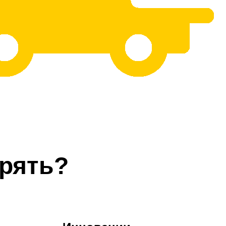
рять?