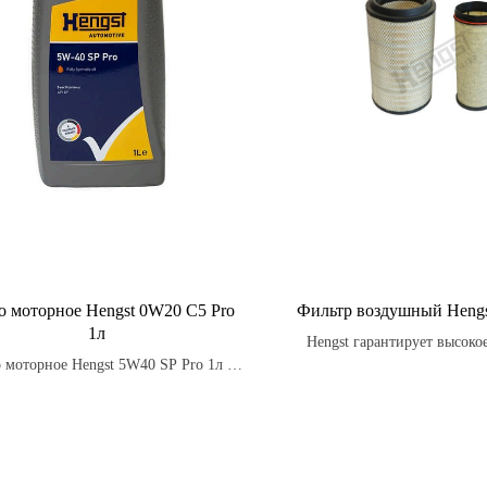
о моторное Hengst 0W20 C5 Pro
Фильтр воздушный Hengs
1л
Hengst гарантирует высокое
 моторное Hengst 5W40 SP Pro 1л –
надежность своих воздушн
ысококачественное моторное масло с
зкостью 5W40, обеспечивающее
жную защиту двигателя от износа,
ния и отложений. Упаковка объемом
литр удобна для использования в