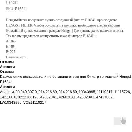
Hengst
SKU:
E1684L
Hengst-filter.ru предлагает купить воздушный фильтр E1684L производства
HENGST FILTER. Чтобы осуществить покупку, необходимо сперва выбрать
ближайший до вас магазин,в разделе Hengst | Где купить, далее наличие и цены.
Так же мы предлагаем осуществить заказ фильтров E1684L .
A: 363
H: 494
B: 227
Наличие: есть
Отзывы
Аналоги
Отзывы
К сожалению пользователи не оставили отзыв для Фильтр топливный Hengst
E1684L
Аналоги
Аналоги: 00 940 307 0, 014 216.60, 014.216.60, 10343995, 11110217, 11115726,
142.166.0, 3222188196, 426020A1, 426020A1, 426020A1, 47437082,
LW10343995, VOE11110217