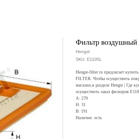
Фильтр воздушный 
Hengst
SKU:
E1105L
Hengst-filter.ru предлагает ку
FILTER. Чтобы осуществить поку
магазин,в разделе Hengst | Где к
осуществить заказ фильтров E11
A: 270
H: 31
B: 191
Наличие: есть