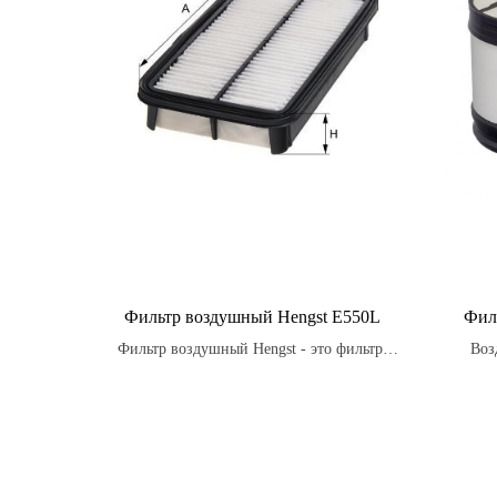
Фильтр воздушный Hengst E550L
Фил
Фильтр воздушный Hengst - это фильтр,
Воз
состоящий из специальных материалов,
ст
которые улавливают загрязнения, такие как
вибра
пыль, грязь и другие частицы, прежде чем
воздей
они попадут в двигатель.
защ