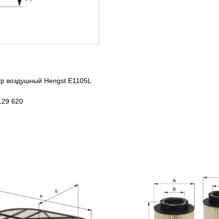
тр воздушный Hengst E1105L
129 620