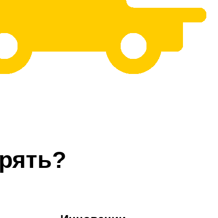
рять?