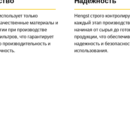
ство
Надежность
использует только
Hengst строго контролиру
качественные материалы и
каждый этап производств
гии при производстве
начиная от сырья до гото
ильтров, что гарантирует
продукции, что обеспечив
 производительность и
надежность и безопаснос
чность.
использования.