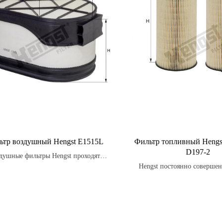
ьтр воздушный Hengst E1515L
Фильтр топливный Hengs
D197-2
душные фильтры Hengst проходят
рогие испытания на стойкость к
Hengst постоянно совершен
ции, температурным изменениям и
фильтры, чтобы удовлетворят
ствию влаги, обеспечивая надежную
клиентов и превосходить
иту двигателя в любых условиях.