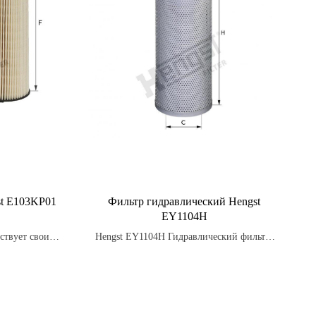
t E103KP01
Фильтр гидравлический Hengst
EY1104H
ствует свои
Hengst EY1104H Гидравлический фильтр:
ь потребности
EY1104H — инновационный
 ожидания.
гидравлический фильтр, который
обеспечивает эффективную очистку масла
от частиц загрязнения. Идеально подходит
для применения в гидросистемах с