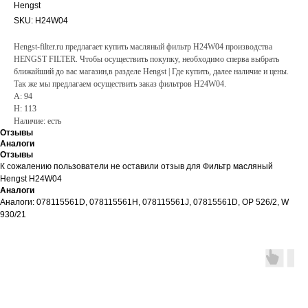
Hengst
SKU:
H24W04
Hengst-filter.ru предлагает купить масляный фильтр H24W04 производства
HENGST FILTER. Чтобы осуществить покупку, необходимо сперва выбрать
ближайший до вас магазин,в разделе Hengst | Где купить, далее наличие и цены.
Так же мы предлагаем осуществить заказ фильтров H24W04.
A: 94
H: 113
Наличие: есть
Отзывы
Аналоги
Отзывы
К сожалению пользователи не оставили отзыв для Фильтр масляный
Hengst H24W04
Аналоги
Аналоги: 078115561D, 078115561H, 078115561J, 07815561D, OP 526/2, W
930/21