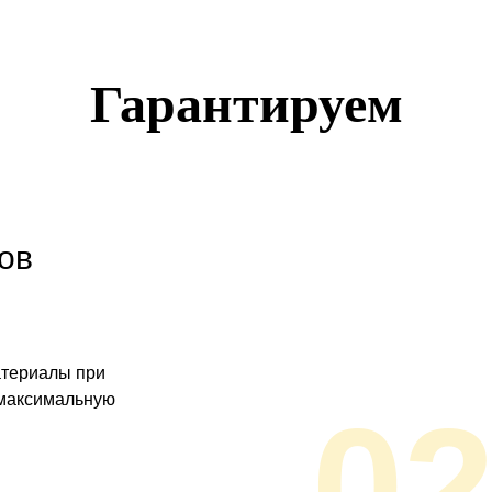
Гарантируем
ов
атериалы при
 максимальную
0