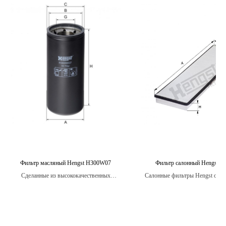
Фильтр масляный Hengst H300W07
Фильтр салонный Hengst E
Сделанные из высококачественных
Салонные фильтры Hengst обес
материалов, масляные фильтры Hengst
высокую производительность фи
обеспечивают оптимальную
что гарантирует, что воздух, п
производительность двигателя, удаляя до
в салон, будет чистым и све
99% загрязнений.
пассажиры будут защищены от
веществ.