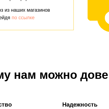
з из наших магазинов
рейдя
по ссылке
му нам можно дове
ство
Надежность