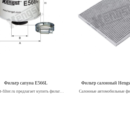
Фильтр сапуна E566L
Фильтр салонный Hengs
t-filter.ru предлагает купить фильтр
Салонные автомобильные фи
L производства HENGST FILTER.
также могут помочь устрани
 осуществить покупку, необходимо
запахи в салоне автомобиля
ерва выбрать ближайший до вас
запах табака или духов,
,в разделе Hengst | Где купить, далее
наслаждаться более свежи
чие и цены. Так же мы предлагаем
внутри автомобил
ществить заказ фильтров E566L.