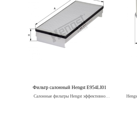
Фильтр салонный Hengst E954LI01
Салонные фильтры Hengst эффективно
Hengs
удаляют неприятные запахи, такие как
E566
табак, выхлопные газы и другие ароматы,
Чтобы
что способствует более приятной и
сп
освежающей обстановке в салоне
магазин
автомобиля.
нали
осу