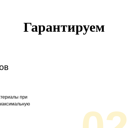
Гарантируем
ов
атериалы при
 максимальную
0