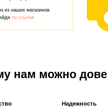
з из наших магазинов
рейдя
по ссылке
му нам можно дове
ство
Надежность