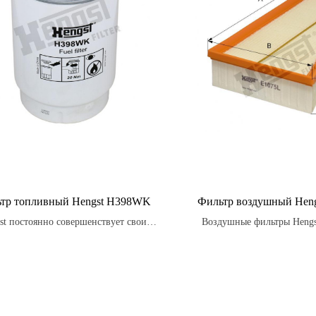
тр топливный Hengst H398WK
Фильтр воздушный Heng
st постоянно совершенствует свои
Воздушные фильтры Hengs
ы, чтобы удовлетворять потребности
строгие испытания на ст
ентов и превосходить ожидания.
вибрации, температурным и
воздействию влаги, обеспеч
защиту двигателя в любых