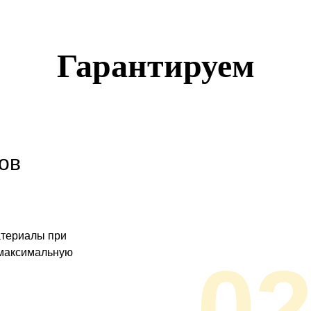
Гарантируем
ов
атериалы при
 максимальную
0