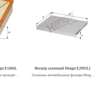
st E1684L
Фильтр салонный Hengst E2995LI
t проходят
Салонные автомобильные фильтры Hengst
ойкость к
предназначены для улавливания вредных
зменениям и
частиц, таких как пыль, грязь, пыльцу,
ивая надежную
выхлопные газы и другие загрязнения,
 условиях.
которые могут находиться в воздухе и
нанести вред здоровью пассажиров.