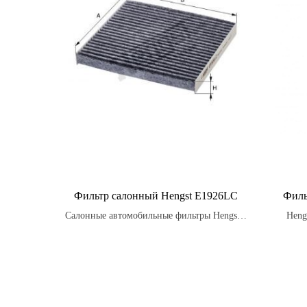
Фильтр салонный Hengst E1926LC
Филь
Салонные автомобильные фильтры Hengst -
Heng
это компоненты, установленные в системе
фильтр
вентиляции и кондиционирования
кли
автомобиля, которые защищают салон от
попадания вредных частиц и загрязнений,
находящихся в воздухе.