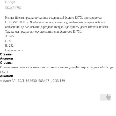
Hengst
SKU:
E475L
Hengst-filter.ru предлагает купить воздушный фильтр E475L производства
HENGST FILTER. Чтобы осуществить покупку, необходимо сперва выбрать
ближайший до вас магазин,в разделе Hengst | Где купить, далее наличие и цены.
Так же мы предлагаем осуществить заказ фильтров E475L.
A: 325
H: 50
B: 252
Наличие: есть
Отзывы
Аналоги
Отзывы
К сожалению пользователи не оставили отзыв для Фильтр воздушный Hengst
E475L
Аналоги
Аналог: AP 152/1, 835630, 5834071, C 33 189