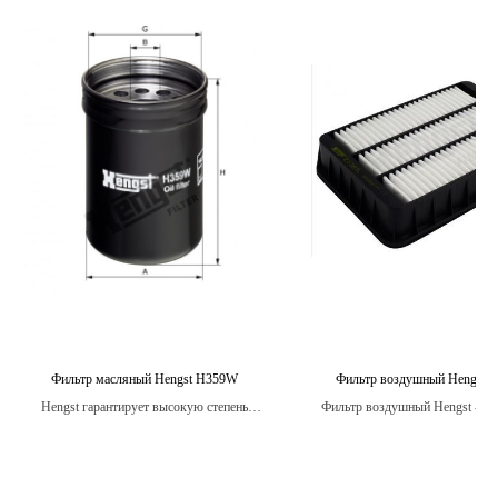
Фильтр масляный Hengst H359W
Фильтр воздушный Hengst 
Hengst гарантирует высокую степень
Фильтр воздушный Hengst - эт
качества и надежности своих масляных
компонент автомобиля, который
фильтров, поэтому вы можете быть
продлить срок эксплуатации дв
уверены в защите своего двигателя на
улучшить его производительн
долгое время.
снизить расход топлива