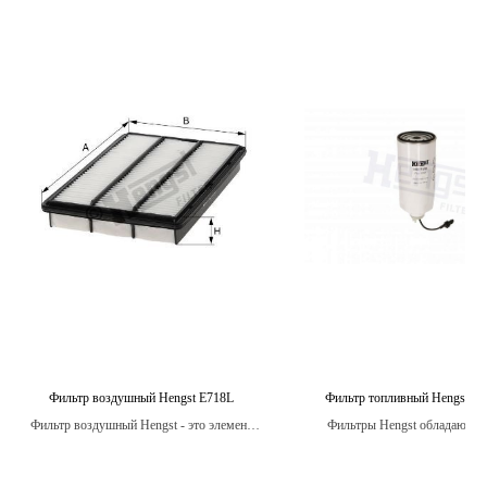
Фильтр воздушный Hengst E718L
Фильтр топливный Hengst 
Фильтр воздушный Hengst - это элемент
Фильтры Hengst обладают в
системы вентиляции двигателя, который
степенью фильтрации, что гар
защищает его от попадания пыли, грязи,
чистоту топлива и улучшает 
насекомых и других загрязнений из
двигателя, увеличивая е