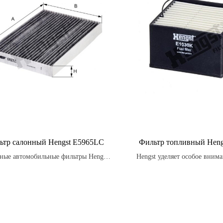
ьтр салонный Hengst E5965LC
Фильтр топливный Heng
ные автомобильные фильтры Hengst
Hengst уделяет особое внима
могут помочь устранить неприятные
своих фильтров, проводя
хи в салоне автомобиля, такие как
испытания и контроль на к
апах табака или духов, позволяя
производства, чтобы обеспе
лаждаться более свежим воздухом
производительность и на
внутри автомобиля.