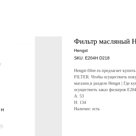
Фильтр масляный H
Hengst
SKU:
E204H D218
Hengst-filter.ru предлагает ку
FILTER. Чтобы осуществить поку
магазин,в разделе Hengst | Где к
осуществить заказ фильтров E20
A: 53
H: 134
Наличие: есть