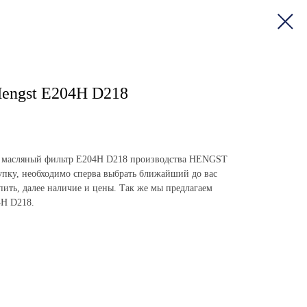
engst E204H D218
пить масляный фильтр E204H D218 производства HENGST
пку, необходимо сперва выбрать ближайший до вас
упить, далее наличие и цены. Так же мы предлагаем
4H D218.