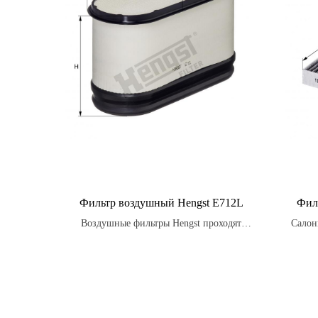
Фильтр воздушный Hengst E712L
Фил
Воздушные фильтры Hengst проходят
Салон
строгие испытания на стойкость к
также 
вибрации, температурным изменениям и
запа
воздействию влаги, обеспечивая надежную
з
защиту двигателя в любых условиях.
нас