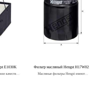
st E1030K
Фильтр масляный Hengst H17W02
ние качеству
Масляные фильтры Hengst имеют
 строгие
оптимальную структуру и форму, что
аждом этапе
обеспечивает лучшую проходимость масла
чить высокую
и уменьшает нагрузку на двигатель.
дежность.