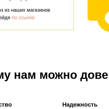
з из наших магазинов
рейдя
по ссылке
му нам можно дове
ство
Надежность