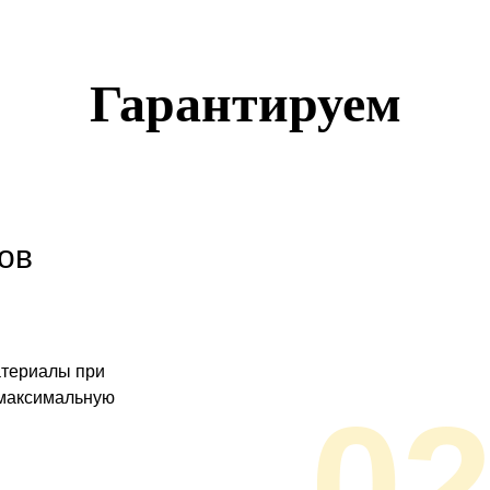
Гарантируем
ов
атериалы при
 максимальную
0